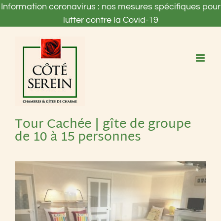
Passer
Information coronavirus : nos mesures spécifiques pour
au
lutter contre la Covid-19
contenu
Tour Cachée | gîte de groupe
de 10 à 15 personnes