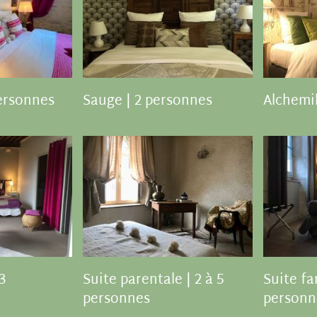
personnes
Sauge | 2 personnes
Alchemil
3
Suite parentale | 2 à 5
Suite fam
personnes
personn