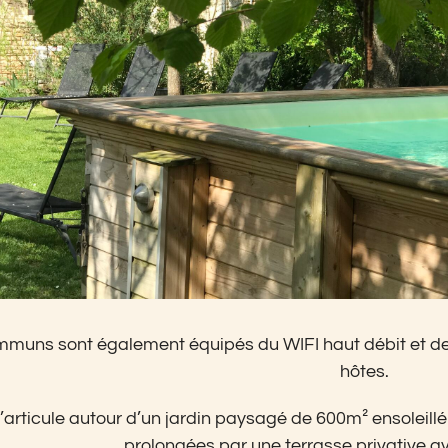
uns sont également équipés du WIFI haut débit et de la 
hôtes.
’articule autour d’un jardin paysagé de 600m² ensoleill
prolongées par une terrasse privative ave