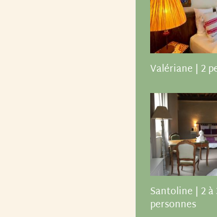
Valériane | 2 
Santoline | 2 à 
personnes