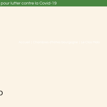
pour lutter contre la Covid-19
Accueil
Chambres d’hôtes bourgogne
Le Clos Malo
o