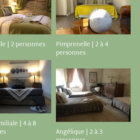
le | 2 personnes
Pimprenelle | 2 à 4
personnes
iliale | 4 à 8
es
Angélique | 2 à 3