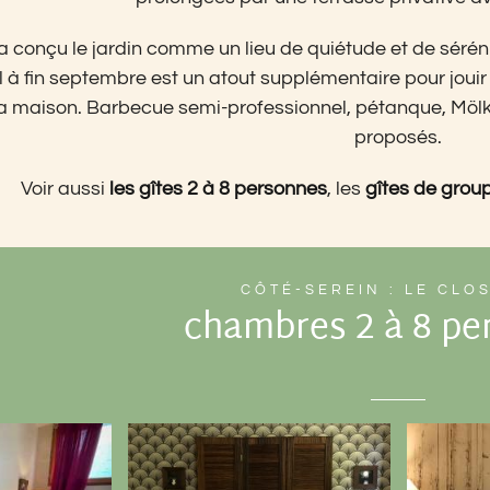
a conçu le jardin comme un lieu de quiétude et de sérénit
l à fin septembre est un atout supplémentaire pour jouir 
 la maison. Barbecue semi-professionnel, pétanque, Mölk
proposés.
Voir aussi
les gîtes 2 à 8 personnes
, les
gîtes de grou
CÔTÉ-SEREIN : LE CLO
chambres 2 à 8 pe