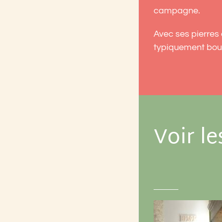
campagne.
Avec ses pierres
typiquement bou
Voir l