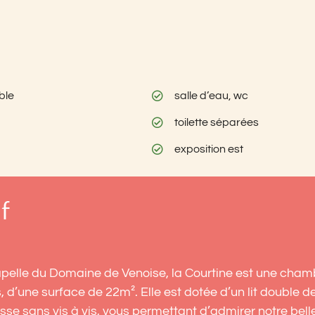
ble
salle d’eau, wc
toilette séparées
exposition est
f
apelle du Domaine de Venoise, la Courtine est une cham
 d’une surface de 22m². Elle est dotée d’un lit double d
sse sans vis à vis, vous permettant d’admirer notre bell