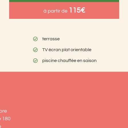
115€
à partir de
terrasse
TV écran plat orientable
piscine chauffée en saison
bre
e 180
e