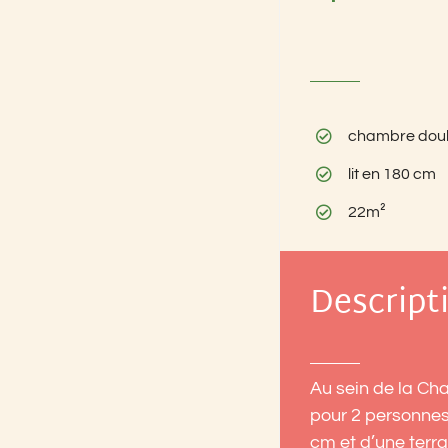
chambre dou
lit en 180 cm
22m²
Descripti
Au sein de la Ch
pour 2 personnes,
cm et d’une terra