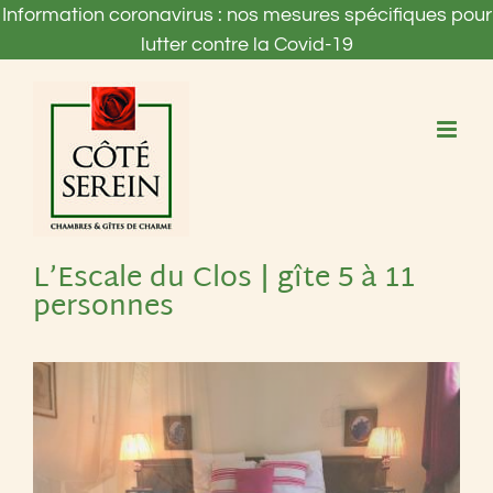
Passer
Information coronavirus : nos mesures spécifiques pour
au
lutter contre la Covid-19
contenu
L’Escale du Clos | gîte 5 à 11
personnes