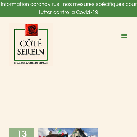
Passer
Information coronavirus : nos mesures spécifiques pour
au
lutter contre la Covid-19
contenu
13